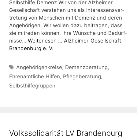
Selbst­hil­fe Demenz Wir von der Alz­hei­mer
Gesell­schaft ver­ste­hen uns als Inter­es­sens­ver­
tre­tung von Men­schen mit Demenz und deren
Ange­hö­ri­gen. Wir wol­len dazu bei­tra­gen, dass
sie mit­re­den kön­nen, ihre Wün­sche und Bedürf­
nis­se…
Wei­ter­le­sen …
Alz­hei­mer-Gesell­schaft
Bran­den­burg e. V.
Schlagwörter
Angehörigenkreise
,
Demenzberatung
,
Ehrenamtliche Hilfen
,
Pflegeberatung
,
Selbsthilfegruppen
Volkssolidarität LV Brandenburg