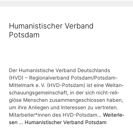
Humanistischer Verband
Potsdam
Der Huma­nis­ti­sche Ver­band Deutsch­lands
(HVD) – Regio­nal­ver­band Pots­­dam/‌­­Pots­­dam-
Mit­­tel­­mark e. V. (HVD-Pots­­dam) ist eine Welt­an­
schau­ungs­ge­mein­schaft, in der sich nicht-reli­­
giö­­se Men­schen zusam­men­ge­schlos­sen haben,
um ihre Anlie­gen und Inter­es­sen zu ver­tre­ten.
Mitarbeiter*innen des HVD-Pots­­dam…
Wei­ter­le­
sen …
Huma­nis­ti­scher Ver­band Potsdam