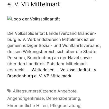
e. V. VB Mittelmark
Die Volks­so­li­da­ri­tät Lan­des­ver­band Bran­den­
burg e. V. Ver­bands­be­reich Mit­tel­mark ist ein
gemein­nüt­zi­ger Sozi­al- und Wohl­fahrts­ver­band,
des­sen Wir­kungs­be­reich sich über die Städ­te
Pots­dam, Bran­den­burg an der Havel sowie
über den Land­kreis Pots­­dam-Mit­­tel­­mark
erstreckt. …
Wei­ter­le­sen …
Volks­so­li­da­ri­tät LV
Bran­den­burg e. V. VB Mittelmark
Schlagwörter
Alltagsunterstützende Angebote
,
Angehörigenkreise
,
Demenzberatung
,
Ehrenamtliche Hilfen
,
Pflegeberatung
,