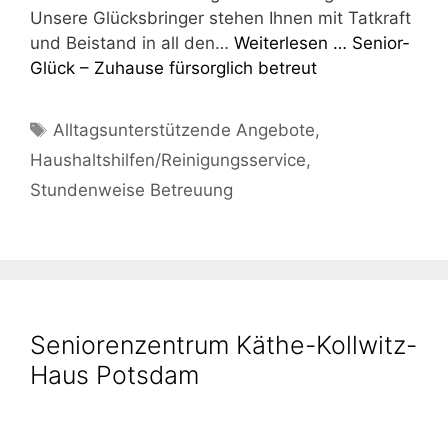
Unse­re Glücks­brin­ger ste­hen Ihnen mit Tat­kraft
und Bei­stand in all den…
Wei­ter­le­sen …
Seni­or­
Glück – Zuhau­se für­sorg­lich betreut
Schlagwörter
Alltagsunterstützende Angebote
,
Haushaltshilfen/Reinigungsservice
,
Stundenweise Betreuung
Seniorenzentrum Käthe-Kollwitz-
Haus Potsdam