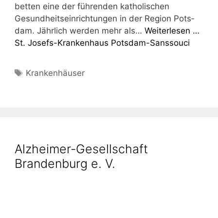
bet­ten eine der füh­ren­den katho­li­schen
Gesund­heits­ein­rich­tun­gen in der Regi­on Pots­
dam. Jähr­lich werden mehr als…
Wei­ter­le­sen …
St. Josefs-Kran­ken­haus Potsdam-Sanssouci
Schlagwörter
Krankenhäuser
Alzheimer-Gesellschaft
Brandenburg e. V.