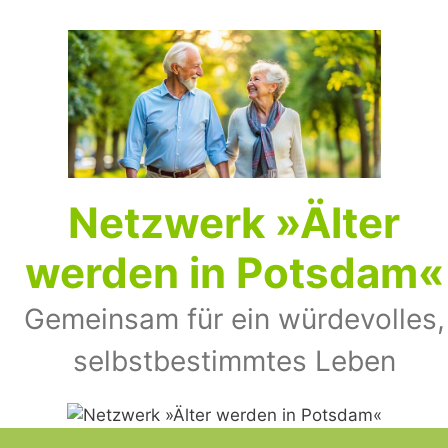
Zum
Inhalt
springen
Netz­werk »Älter
wer­den in Pots­dam«
Gemeinsam für ein würdevolles,
selbst­bestimmtes Leben