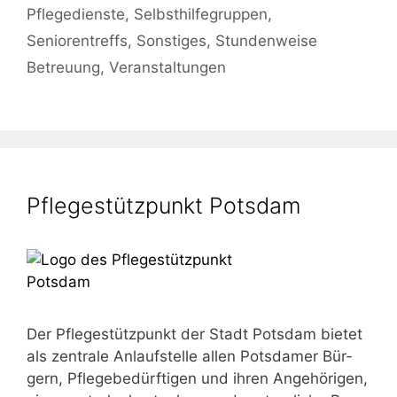
Pflegedienste
,
Selbsthilfegruppen
,
Seniorentreffs
,
Sonstiges
,
Stundenweise
Betreuung
,
Veranstaltungen
Pflegestützpunkt Potsdam
Der Pfle­ge­stütz­punkt der Stadt Pots­dam bie­tet
als zen­tra­le Anlauf­stel­le allen Pots­da­mer Bür­
gern, Pfle­ge­be­dürf­ti­gen und ihren Ange­hö­ri­gen,