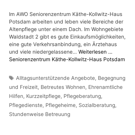
Im AWO Senio­ren­zen­trum Käthe-Kol­l­­witz-Haus
Pots­dam arbei­ten und leben vie­le Berei­che der
Alten­pfle­ge unter einem Dach. Im Wohn­ge­bie­te
Wald­stadt 2 gibt es gute Ein­kaufs­mög­lich­kei­ten,
eine gute Ver­kehrs­an­bin­dung, ein Ärz­te­haus
und vie­le nie­der­ge­las­se­ne…
Wei­ter­le­sen …
Senio­ren­zen­trum Käthe-Koll­witz-Haus Potsdam
Schlagwörter
Alltagsunterstützende Angebote
,
Begegnung
und Freizeit
,
Betreutes Wohnen
,
Ehrenamtliche
Hilfen
,
Kurzzeitpflege
,
Pflegeberatung
,
Pflegedienste
,
Pflegeheime
,
Sozialberatung
,
Stundenweise Betreuung