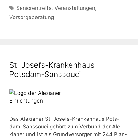
Schlagwörter
Seniorentreffs
,
Veranstaltungen
,
Vorsorgeberatung
St. Josefs-Krankenhaus
Potsdam-Sanssouci
Das Ale­xia­ner St. Josefs-​Kran­ken­haus Pots­­
dam-​San­s­­sou­ci gehört zum Ver­bund der Ale­
xia­ner und ist als Grund­ver­sor­ger mit 244 Plan­