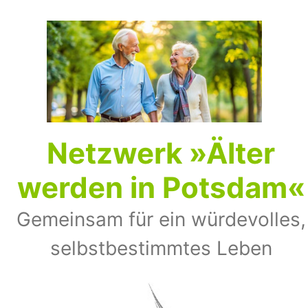
Zum
Inhalt
springen
Netz­werk »Älter
wer­den in Pots­dam«
Gemeinsam für ein würdevolles,
selbst­bestimmtes Leben