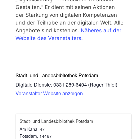
Gestal­ten.“ Er dient mit sei­nen Aktio­nen
der Stär­kung von digi­ta­len Kom­pe­ten­zen
und der Teil­ha­be an der digi­ta­len Welt. Alle
Ange­bo­te sind kos­ten­los.
Nähe­res auf der
Web­site des Ver­an­stal­ters
.
Stadt- und Landesbibliothek Potsdam
Digi­ta­le Diens­te: 0331 289-6404 (Roger Thiel)
Ver­an­stal­ter-Web­site anzeigen
Stadt- und Landesbibliothek Potsdam
Am Kanal 47
Pots­dam
,
14467