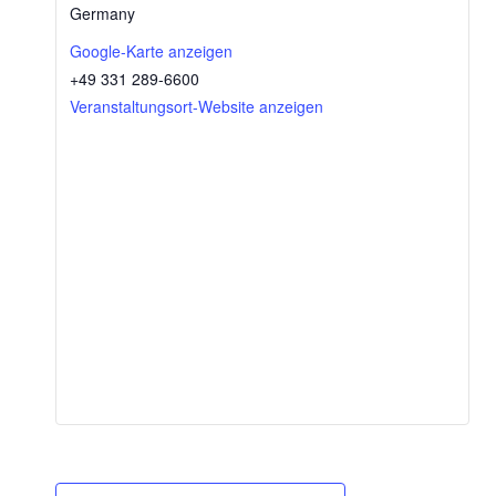
Ger­ma­ny
Goog­le-Kar­te anzeigen
+49 331 289-6600
Ver­an­stal­tungs­ort-Web­site anzeigen