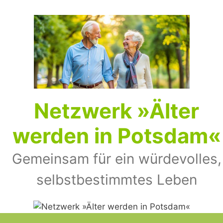
Zum
Inhalt
springen
Netz­werk »Älter
wer­den in Pots­dam«
Gemeinsam für ein würdevolles,
selbst­bestimmtes Leben