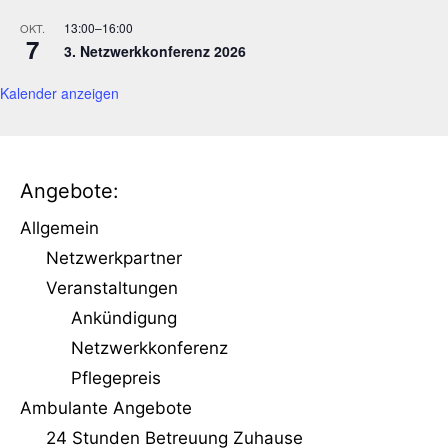
N
13:00
–
16:00
OKT.
a
7
3. Netzwerkkonferenz 2026
v
i
Kalender anzeigen
g
a
t
i
Angebote:
o
n
Allgemein
Netzwerkpartner
Veranstaltungen
Ankündigung
Netzwerkkonferenz
Pflegepreis
Ambulante Angebote
24 Stunden Betreuung Zuhause