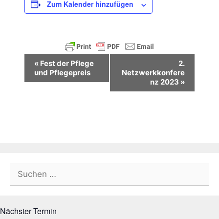
Zum Kalender hinzufügen
V
«
Fest der Pflege
2.
e
und Pflegepreis
Netzwerkkonfere
r
nz 2023
»
a
n
s
t
a
l
t
Suchen
u
nach:
n
g
Nächster Termin
-