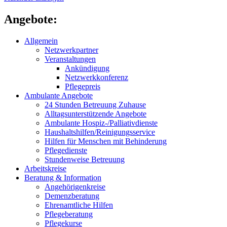
Angebote:
Allgemein
Netzwerkpartner
Veranstaltungen
Ankündigung
Netzwerkkonferenz
Pflegepreis
Ambulante Angebote
24 Stunden Betreuung Zuhause
Alltagsunterstützende Angebote
Ambulante Hospiz-/Palliativdienste
Haushaltshilfen/Reinigungs­service
Hilfen für Menschen mit Behinderung
Pflegedienste
Stundenweise Betreuung
Arbeitskreise
Beratung & Information
Angehörigenkreise
Demenzberatung
Ehrenamtliche Hilfen
Pflegeberatung
Pflegekurse