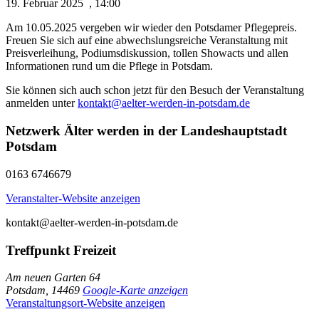
19. Febru­ar 2025
,
14:00
Am 10.05.2025 ver­ge­ben wir wie­der den Pots­da­mer Pfle­ge­preis.
Freu­en Sie sich auf eine abwechs­lungs­rei­che Ver­an­stal­tung mit
Preis­ver­lei­hung, Podi­ums­dis­kus­si­on, tol­len Show­acts und allen
Infor­ma­tio­nen rund um die Pfle­ge in Potsdam.
Sie kön­nen sich auch schon jetzt für den Besuch der Ver­an­stal­tung
anmel­den unter
kontakt@aelter-werden-in-potsdam.de
Netzwerk Älter werden in der Landeshauptstadt
Potsdam
0163 6746679
Ver­an­stal­ter-Web­site anzeigen
kontakt@aelter-werden-in-potsdam.de
Treffpunkt Freizeit
Am neu­en Gar­ten 64
Pots­dam
,
14469
Goog­le-Kar­te anzeigen
Ver­an­stal­tungs­ort-Web­site anzeigen