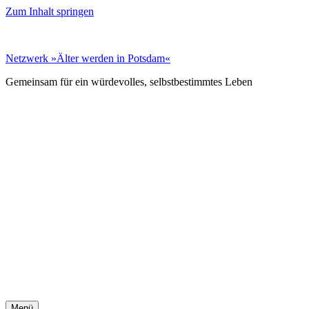
Zum Inhalt springen
Netz­werk »Älter wer­den in Pots­dam«
Gemeinsam für ein würdevolles, selbst­bestimmtes Leben
Menü