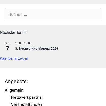
u
n
Suchen
g
nach:
-
N
a
Nächster Termin
v
i
13:00
–
16:00
OKT.
7
3. Netzwerkkonferenz 2026
g
a
Kalender anzeigen
t
i
o
n
Angebote:
Allgemein
Netzwerkpartner
Veranstaltungen