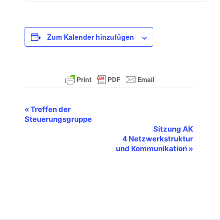
Zum Kalender hinzufügen
V
«
Treffen der
Steuerungsgruppe
e
Sitzung AK
r
4 Netzwerkstruktur
a
und Kommunikation
»
n
s
t
a
l
t