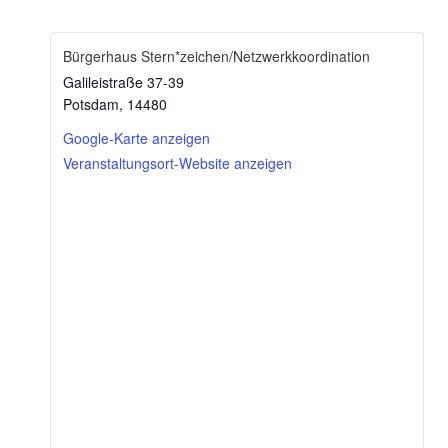
Bürgerhaus Stern*zeichen/Netzwerkkoordination
Gali­lei­stra­ße 37-39
Pots­dam
,
14480
Goog­le-Kar­te anzeigen
Ver­an­stal­tungs­ort-Web­site anzeigen