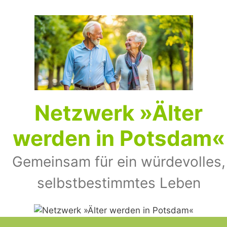
Zum
Inhalt
springen
Netz­werk »Älter
wer­den in Pots­dam«
Gemeinsam für ein würdevolles,
selbst­bestimmtes Leben