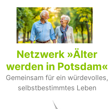
Zum
Inhalt
springen
Netz­werk »Älter
wer­den in Pots­dam«
Gemeinsam für ein würdevolles,
selbst­bestimmtes Leben