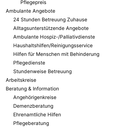
i
Pflegepreis
c
Ambulante Angebote
h
24 Stunden Betreuung Zuhause
t
Alltagsunterstützende Angebote
e
Ambulante Hospiz-/Palliativdienste
n
Haushaltshilfen/Reinigungs­service
n
Hilfen für Menschen mit Behinderung
a
Pflegedienste
v
Stundenweise Betreuung
i
Arbeitskreise
g
Beratung & Information
a
Angehörigenkreise
t
Demenzberatung
i
Ehrenamtliche Hilfen
o
Pflegeberatung