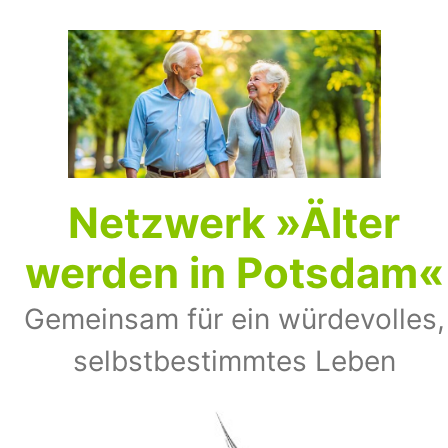
Zum
Inhalt
springen
Netz­werk »Älter
wer­den in Pots­dam«
Gemeinsam für ein würdevolles,
selbst­bestimmtes Leben