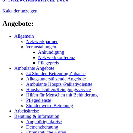
Kalender anzeigen
Angebote:
Allgemein
Netzwerkpartner
Veranstaltungen
Ankündigung
Netzwerkkonferenz
Pflegepreis
Ambulante Angebote
24 Stunden Betreuung Zuhause
Alltagsunterstützende Angebote
Ambulante Hospiz-/Palliativdienste
Haushaltshilfen/Reinigungs­service
Hilfen für Menschen mit Behinderung
Pflegedienste
Stundenweise Betreuung
Arbeitskreise
Beratung & Information
Angehörigenkreise
Demenzberatung
Ehrenamtliche Hilfen