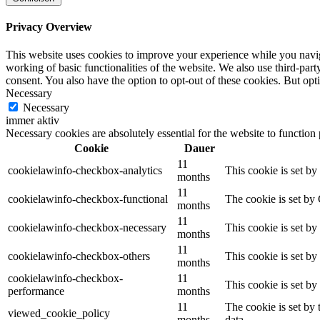
Privacy Overview
This website uses cookies to improve your experience while you navigat
working of basic functionalities of the website. We also use third-pa
consent. You also have the option to opt-out of these cookies. But op
Necessary
Necessary
immer aktiv
Necessary cookies are absolutely essential for the website to function
Cookie
Dauer
11
cookielawinfo-checkbox-analytics
This cookie is set b
months
11
cookielawinfo-checkbox-functional
The cookie is set by
months
11
cookielawinfo-checkbox-necessary
This cookie is set b
months
11
cookielawinfo-checkbox-others
This cookie is set b
months
cookielawinfo-checkbox-
11
This cookie is set b
performance
months
11
The cookie is set by
viewed_cookie_policy
months
data.