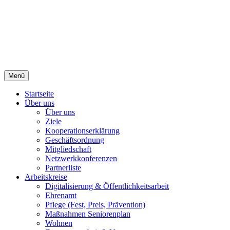
Menü
Startseite
Über uns
Über uns
Ziele
Kooperationserklärung
Geschäftsordnung
Mitgliedschaft
Netzwerkkonferenzen
Partnerliste
Arbeitskreise
Digitalisierung & Öffentlichkeitsarbeit
Ehrenamt
Pflege (Fest, Preis, Prävention)
Maßnahmen Seniorenplan
Wohnen