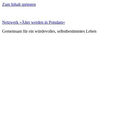
Zum Inhalt springen
Netz­werk »Älter wer­den in Pots­dam«
Gemeinsam für ein würdevolles, selbst­bestimmtes Leben