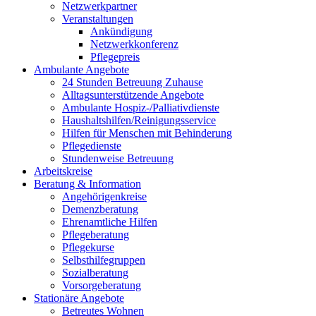
Netzwerkpartner
Veranstaltungen
Ankündigung
Netzwerkkonferenz
Pflegepreis
Ambulante Angebote
24 Stunden Betreuung Zuhause
Alltagsunterstützende Angebote
Ambulante Hospiz-/Palliativdienste
Haushaltshilfen/Reinigungs­service
Hilfen für Menschen mit Behinderung
Pflegedienste
Stundenweise Betreuung
Arbeitskreise
Beratung & Information
Angehörigenkreise
Demenzberatung
Ehrenamtliche Hilfen
Pflegeberatung
Pflegekurse
Selbsthilfegruppen
Sozialberatung
Vorsorgeberatung
Stationäre Angebote
Betreutes Wohnen