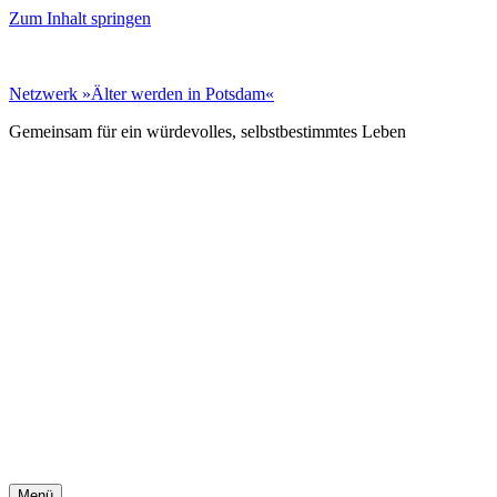
Zum Inhalt springen
Netz­werk »Älter wer­den in Pots­dam«
Gemeinsam für ein würdevolles, selbst­bestimmtes Leben
Menü